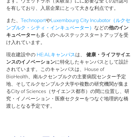
ます。ウェットラボ（実験室）にに必要な全ての許認可
を有しており、入居企業にとって大きな利点です。
また、
Technoport
や
Luxembourg City Incubator（ルクセ
ンブルク・シティ・インキュベーター）
などの
他のイン
キュベーター
も多くのヘルステックスタートアップを受
け入れています。
現在建設中の
HE:ALキャンパス
は、
健康・ライフサイエ
ンスのイノベーション
に特化したキャンパスとして設計
されています。このキャンパスは、House of
BioHealth、南ルクセンブルクの主要病院センター予定
地、そしてルクセンブルク大学や複数の研究機関が集ま
るCity of Sciences（サイエンス都市）の間に位置し、研
究・イノベーション・医療セクターをつなぐ地理的な橋
渡しとなる予定です。