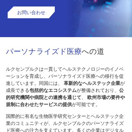
お問い合わせ
パーソナライズド医療
への道
ルクセンブルクは一貫してヘルステクノロジーのイノベ
ーションを育成し、パーソナライズド医療への移行を促
進しています。同国には、
革新的なヘルステック企業
が
成長できる
包括的なエコシステム
が整備されており、
公
的研究機関や病院との連携を通じて
、
欧州
市場の要件や
規制に合わせたサービスの提供
が可能です。
国際的に有名な生物医学研究センターとヘルステック企
業のコミュニティが、ルクセンブルクのパーソナライズ
ド医療への注力を支えています。多くの企業はデジタル