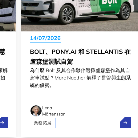
14/07/2026
慧
BOLT、PONY.AI 和 STELLANTIS 在
盧森堡測試自駕
家解
為什麼 Bolt 及其合作夥伴選擇盧森堡作為其自
業如
駕車試點？Marc Naether 解釋了監管與生態系
統的優勢。
Lena
Mårtensson
科技外交：歐洲如何在全球人工智慧競賽中保持競爭力
Bolt、P
業務拓展