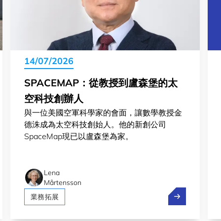
14/07/2026
SPACEMAP：從教授到盧森堡的太
空科技創辦人
與一位美國空軍科學家的會面，讓數學教授金
德洙成為太空科技創始人。他的新創公司
SpaceMap現已以盧森堡為家。
Lena
Mårtensson
ony.ai 和 Stellantis 在盧森堡測試自駕
SpaceMa
業務拓展