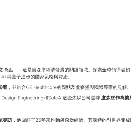
交
會點——這是盧森堡經濟發展的關鍵領域。探索全球領導者如
端 AI 與量子進步的國家策略與資產。
影響
，並結合GE Healthcare的觀點及盧森堡與國際專家的見解
Design Engineering和SafeAI這些先驅公司選擇
盧森堡作為擴
家專訪
，他回顧了25年來推動盧森堡經濟、其獨特的對世界開放