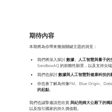
期待內容
本期將為你帶來幾個關鍵主題的洞見：
我們將深入探討
數據、人工智慧與量子的
SandboxAQ 的前瞻性願景，以及支持尖
我們也探討
數據與人工智慧對健康科技的
你也會了解為何像FM、Blue Origin、Data 
的起點
。
我們也誠摯邀請您欣賞
與紀尧姆大公殿下的獨
以及指引國家的持久價值觀。