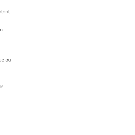
ntant
gn
ue au
ns