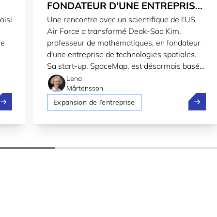
FONDATEUR D'UNE ENTREPRISE
oisi
Une rencontre avec un scientifique de l'US
DE TECHNOLOGIES SPATIALES
Air Force a transformé Deok-Soo Kim,
AU LUXEMBOURG
ue
professeur de mathématiques, en fondateur
d'une entreprise de technologies spatiales.
Sa start-up, SpaceMap, est désormais basée
au Luxembourg.
Lena
Mårtensson
olt, Pony.ai et Stellantis testent la conduite autonome au 
SpaceMa
Expansion de l’entreprise