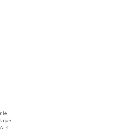
r le
s que
A et