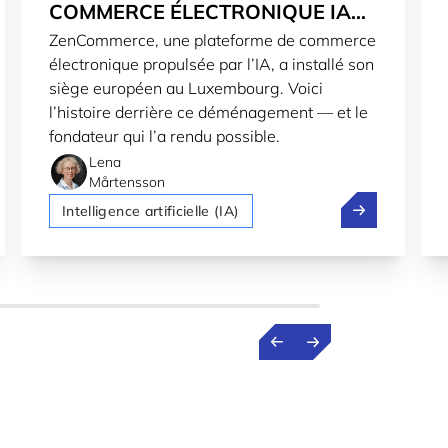
COMMERCE ÉLECTRONIQUE IA
ZenCommerce, une plateforme de commerce
OUVRE UN HUB EUROPÉEN AU
électronique propulsée par l’IA, a installé son
LUXEMBOURG
siège européen au Luxembourg. Voici
l’histoire derrière ce déménagement — et le
fondateur qui l’a rendu possible.
Lena
Mårtensson
Luxembourg
p: De professeur à fondateur d'une entreprise de technolo
Une plateform
Intelligence artificielle (IA)