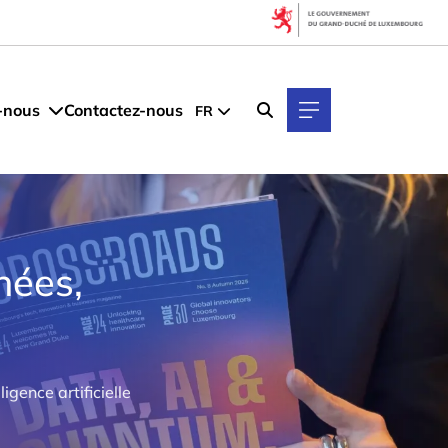
-nous
Contactez-nous
FR
nées,
gence artificielle