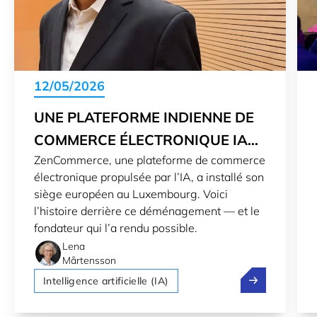
12/05/2026
UNE PLATEFORME INDIENNE DE
COMMERCE ÉLECTRONIQUE IA
ZenCommerce, une plateforme de commerce
OUVRE UN HUB EUROPÉEN AU
électronique propulsée par l’IA, a installé son
LUXEMBOURG
siège européen au Luxembourg. Voici
l’histoire derrière ce déménagement — et le
fondateur qui l’a rendu possible.
Lena
Mårtensson
Une plateform
Intelligence artificielle (IA)