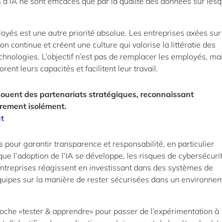
 d’IA ne sont efficaces que par la qualité des données sur lesq
oyés est une autre priorité absolue. Les entreprises axées sur 
continue et créent une culture qui valorise la littératie des
echnologies. L’objectif n’est pas de remplacer les employés, ma
ent leurs capacités et facilitent leur travail.
nouent des partenariats stratégiques, reconnaissant
arement isolément.
ut
s pour garantir transparence et responsabilité, en particulier
e l’adoption de l’IA se développe, les risques de cybersécurit
ntreprises réagissent en investissant dans des systèmes de
équipes sur la manière de rester sécurisées dans un environne
oche «tester & apprendre» pour passer de l’expérimentation à