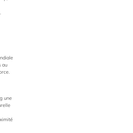
.
ndiale
s au
orce.
rg une
relle
oximité