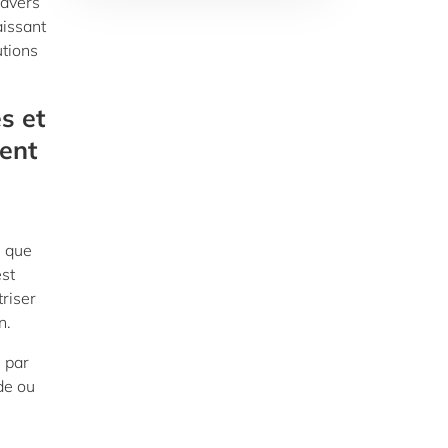
ravers
aissant
utions
s et
ent
i que
est
triser
on.
s par
de ou