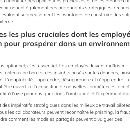
t d’identifier des applications précieuses et de les étendre à t
avenir nouent également des partenariats stratégiques, reconn
Ils évaluent soigneusement les avantages de construire des sol
xterne.
s les plus cruciales dont les employé
in pour prospérer dans un environnem
s optionnel; c’est essentiel. Les employés doivent maîtriser
des tableaux de bord et des insights basés sur les données, ains
on. L’adaptabilité – apprendre, désapprendre et réapprendre – 
nt être ouverts à l’acquisition de nouvelles compétences, à maî
ntir à l’aise pour naviguer dans l’ambiguïté et l’expérimentati
 des impératifs stratégiques dans les milieux de travail piloté
tous les collaborateurs peuvent reconnaître le phishing, la frau
prendre comment les modèles partagés peuvent divulguer des