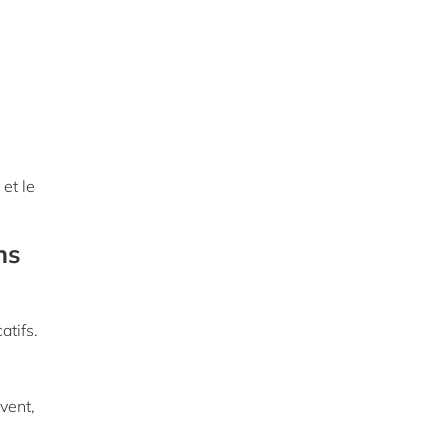
et le
ns
atifs.
vent,