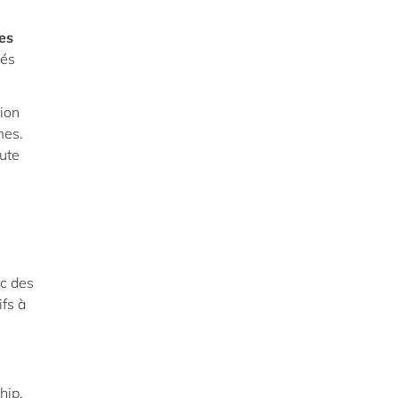
es
tés
ion
mes.
oute
ec des
fs à
hip,