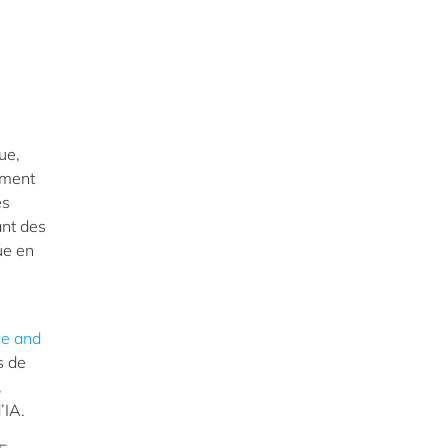
ue,
ement
es
ant des
ue en
ce and
s de
,
’IA.