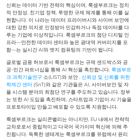
신뢰는 데이터 기반 전략의 핵심이며, 룩셈부르크는 정치
적 안정성, 친기업 정책, 투명한 규제 체계를 통해 이를 실
현합니다. 이 나라는 데이터 프라이버시와 사이버 보안에
대한 강한 의지로 인정받아 민감하거나 독점 데이터를 다
루는 기업에 이상적입니다. 룩셈부르크의 첨단 디지털 인
프라—안전한 데이터 센터와 높은 광대역 커버리지를 포
함—는 실시간 AI와 엣지 컴퓨팅의 기반이 됩니다.
글로벌 금융 허브로서 룩셈부르크는 규제 샌드박스와 공
공-민간 파트너십을 통해 AI 혁신을 촉진합니다.
룩셈부르
크 과학기술연구
소(LIST)와 보안
, 신뢰성 및 신뢰를 위한
학제간 센터
(SnT)와 같은 기관들은 AI, 사이버보안 및 자
율 시스템 분야의 최첨단 연구를 주도하고 있습니다. 정부
는 또한 AI 도입을 촉진하며, 스타트업과 기업이 AI 기술을
프로토타이입 만들고 배포할 수 있도록 지원합니다.
룩셈부르크는 실리콘밸리는 아니지만, EU 내에서 전략적
교차로로서 중립적이고 다국어 국가이며 혁신에 의해 추
진됩니다. 독특한 생태계는 룩셈부르크를 유럽에서 윤리