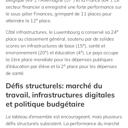
Belgique (49
), l’Allemagne (57
) et la France (64
). Le
secteur financier a enregistré une forte performance sur
le sous-pilier Finances, grimpant de 11 places pour
e
atteindre la 12
place.
e
Côté infrastructures, le Luxembourg a conservé sa 24
place au classement général, soutenu par de solides
e
scores en infrastructures de base (15
), santé et
e
e
environnement (20
) et éducation (4
). Le pays occupe
la 1ère place mondiale pour les dépenses publiques
e
d’éducation par élève et la 2
place pour les dépenses
de santé.
Défis structurels: marché du
travail, infrastructures digitales
et politique budgétaire
Le tableau d’ensemble est encourageant, mais plusieurs
défis structurels subsistent. La performance du marché