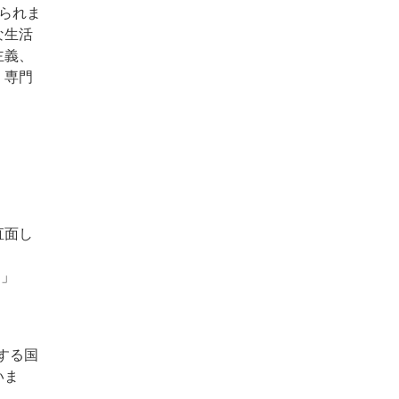
作られま
な生活
主義、
、専門
直面し
。」
する国
いま