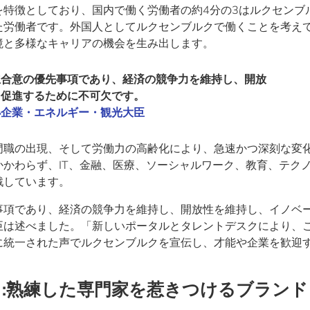
を特徴としており、国内で働く労働者の約4分の3はルクセンブ
た労働者です。外国人としてルクセンブルクで働くことを考え
境と多様なキャリアの機会を生み出します。
立合意の優先事項であり、経済の競争力を維持し、開放
を促進するために不可欠です。
小企業・エネルギー・観光大臣
門職の出現、そして労働力の高齢化により、急速かつ深刻な変
かわらず、IT、金融、医療、ソーシャルワーク、教育、テク
戦しています。
事項であり、経済の競争力を維持し、開放性を維持し、イノベ
臣は述べました。「新しいポータルとタレントデスクにより、
に統一された声でルクセンブルクを宣伝し、才能や企業を歓迎
:熟練した専門家を惹きつけるブランド