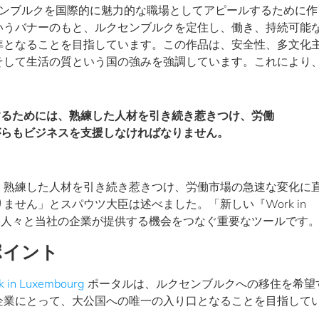
は、ルクセンブルクを国際的に魅力的な職場としてアピールするために
いうバナーのもと、ルクセンブルクを定住し、働き、持続可能
準となることを目指しています。この作品は、安全性、多文化
そして生活の質という国の強みを強調しています。これにより
するためには、熟練した人材を引き続き惹きつけ、労働
がらもビジネスを支援しなければなりません。
、熟練した人材を引き続き惹きつけ、労働市場の急速な変化に
せん」とスパウツ大臣は述べました。「新しい『Work in
能ある人々と当社の企業が提供する機会をつなぐ重要なツールです
ポイント
 in Luxembourg
ポータルは、ルクセンブルクへの移住を希望
企業にとって、大公国への唯一の入り口となることを目指して