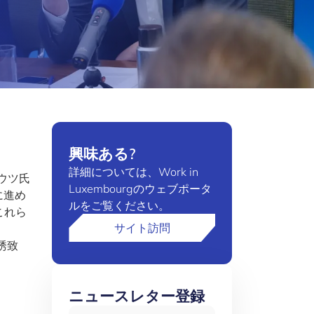
興味ある?
詳細については、Work in
ウツ氏
Luxembourgのウェブポータ
に進め
ルをご覧ください。
これら
サイト訪問
誘致
ニュースレター登録