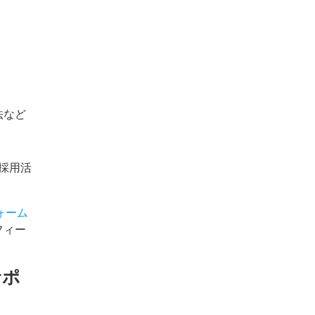
法など
採用活
ォーム
フィー
サポ