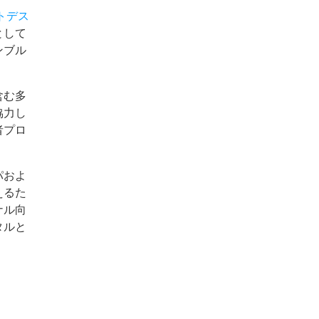
トデス
として
ンブル
含む多
協力し
者プロ
パおよ
えるた
ナル向
タルと