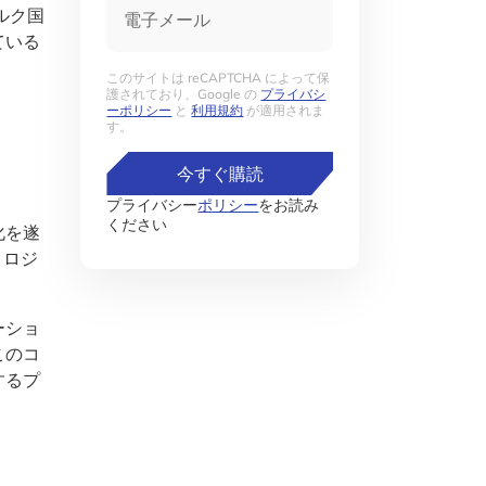
電子メール
ルク国
ている
このサイトは reCAPTCHA によって保
護されており、Google の
プライバシ
ーポリシー
と
利用規約
が適用されま
す。
今すぐ購読
プライバシー
ポリシー
をお読み
ください
化を遂
ノロジ
ーショ
このコ
するプ