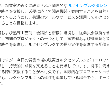
で、起業家の近くに設置された物理的な
ルクセンブルクタレン
や統合を支援し、必要に応じて関連機関へ案内することを目的
中できるようにし、共通のツールやサービスを活用してルクセ
することを目指します。
省および熟練工芸商工会議所と密接に連携し、従業員会議所を
す。初期のプロジェクトの一つとして、家族省および訓練院と
的統合を促進し、ルクセンブルクでの長期定住を促進する配偶
盤ですが、今日の労働市場の現実はルクセンブルクがヨーロッ
存し、持続的に成長を支えることを要求しています。将来に備
する際に支援することが不可欠です。国際的なプロフェッショ
でも、ルクセンブルクへの移住を準備している場合でも、ポー
す。