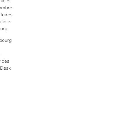
mie et
hambre
faires
ciale
ourg.
mbourg
s
r des
t Desk