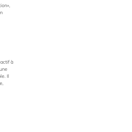
ion»,
en
ctif à
 une
e. Il
e,