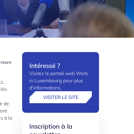
rreurs
Intéressé ?
Visitez le portail web Work
in Luxembourg pour plus
z,
d’informations.
clés
VISITER LE SITE
e de
font
s à la
Inscription à la