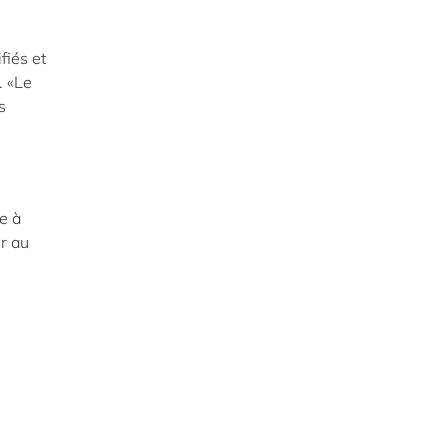
fiés et
. «Le
s
e à
er au