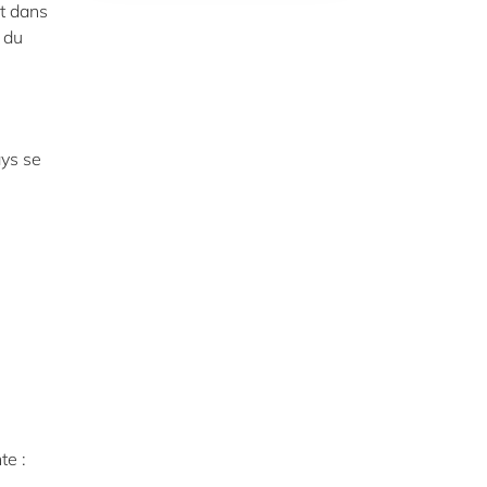
nt dans
 du
ays se
te :