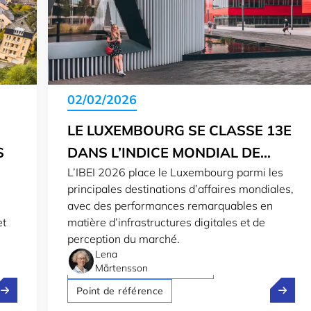
02/02/2026
LE LUXEMBOURG SE CLASSE 13E
S
DANS L’INDICE MONDIAL DE
L’IBEI 2026 place le Luxembourg parmi les
L’ENVIRONNEMENT DES
principales destinations d’affaires mondiales,
AFFAIRES
avec des performances remarquables en
et
matière d’infrastructures digitales et de
perception du marché.
Lena
Économie luxembourgeoise
Mårtensson
e Luxembourg obtient la note AAA de S&P et Moody’s
Le Luxe
Point de référence