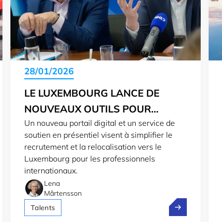
28/01/2026
LE LUXEMBOURG LANCE DE
NOUVEAUX OUTILS POUR
Un nouveau portail digital et un service de
ATTIRER DES PROFESSIONNELS
soutien en présentiel visent à simplifier le
DU MONDE ENTIER
recrutement et la relocalisation vers le
Luxembourg pour les professionnels
internationaux.
Lena
Mårtensson
mbourg se classe 13e dans l’indice mondial de l’environneme
Le Luxembourg 
Talents