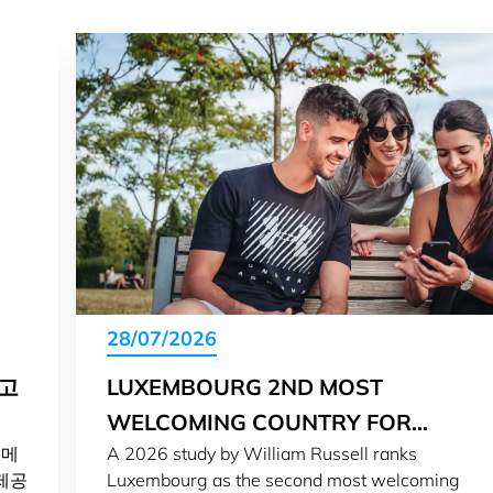
28/07/2026
보고
LUXEMBOURG 2ND MOST
WELCOMING COUNTRY FOR
오메
A 2026 study by William Russell ranks
EXPATS IN 2026
제공
Luxembourg as the second most welcoming