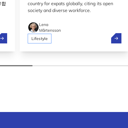
유합
country for expats globally, citing its open
society and diverse workforce.
Lena
Mårtensson
룩셈부르크에서 전 세계로 규제 보고를 간소화하기
Luxembo
Lifestyle