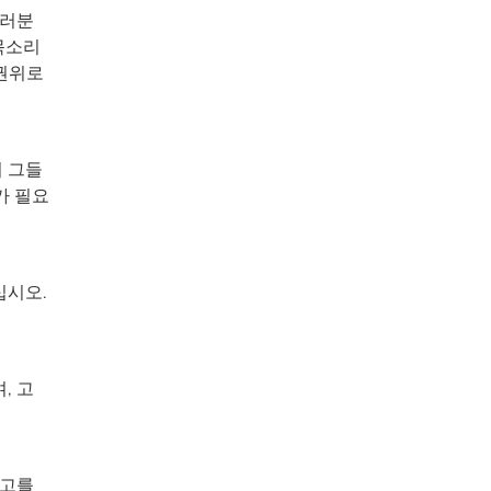
여러분
목소리
 권위로
이 그들
가 필요
십시오.
, 고
사고를