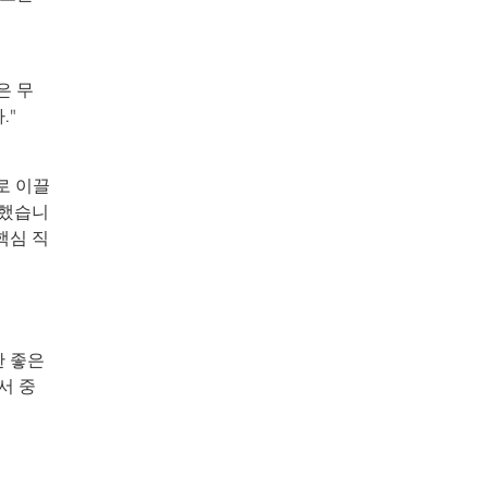
은 무
."
로 이끌
말했습니
핵심 직
한 좋은
서 중