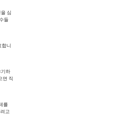
맹을 심
선수들
요합니
야기하
으면 직
문제를
주려고