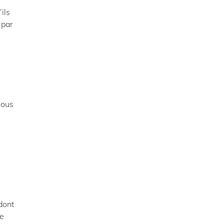
ils
 par
nous
 dont
ne