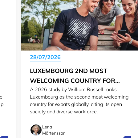
28/07/2026
LUXEMBOURG 2ND MOST
WELCOMING COUNTRY FOR
A 2026 study by William Russell ranks
E
EXPATS IN 2026
re
Luxembourg as the second most welcoming
up
country for expats globally, citing its open
society and diverse workforce.
Lena
Mårtensson