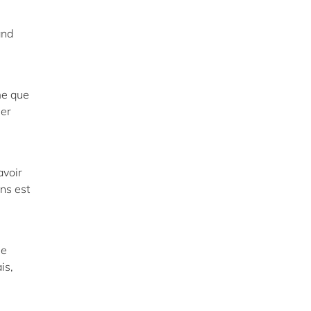
and
me que
ger
avoir
ons est
ue
is,