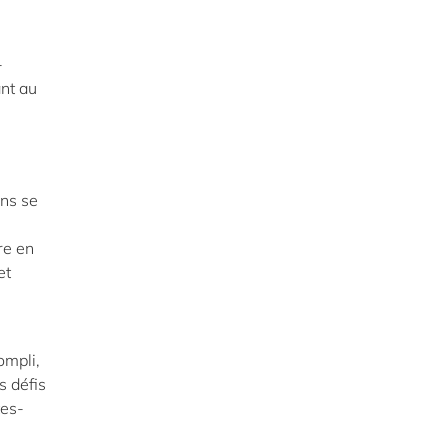
-
nt au
ans se
re en
et
ompli,
s défis
tes-