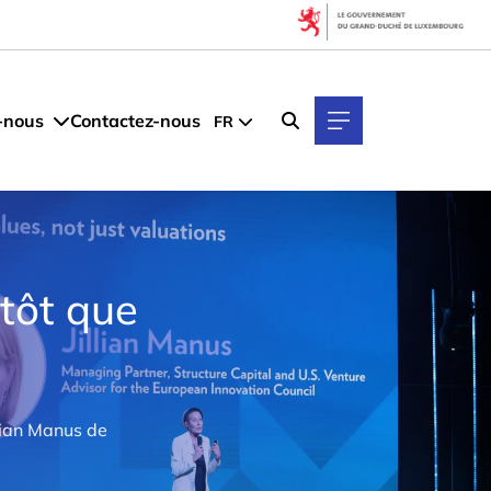
-nous
Contactez-nous
FR
utôt que
llian Manus de