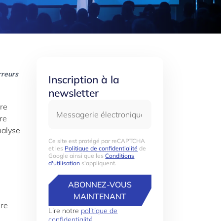
rreurs
Inscription à la
newsletter
Messagerie électronique
ure
re
nalyse
Ce site est protégé par reCAPTCHA
et les
Politique de confidentialité
de
Google ainsi que les
Conditions
d'utilisation
s'appliquent.
ABONNEZ-VOUS
MAINTENANT
ure
Lire notre
politique de
confidentialité