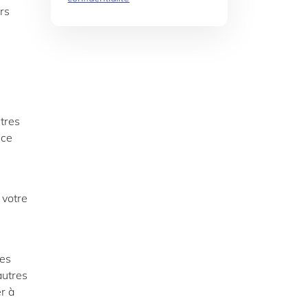
urs
utres
nce
 votre
les
autres
er à