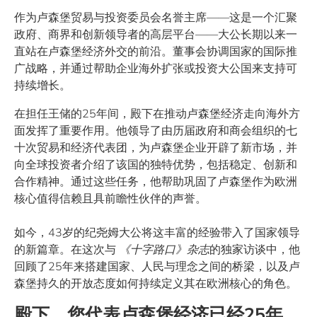
作为卢森堡贸易与投资委员会名誉主席——这是一个汇聚
政府、商界和创新领导者的高层平台——大公长期以来一
直站在卢森堡经济外交的前沿。董事会协调国家的国际推
广战略，并通过帮助企业海外扩张或投资大公国来支持可
持续增长。
在担任王储的25年间，殿下在推动卢森堡经济走向海外方
面发挥了重要作用。他领导了由历届政府和商会组织的七
十次贸易和经济代表团，为卢森堡企业开辟了新市场，并
向全球投资者介绍了该国的独特优势，包括稳定、创新和
合作精神。通过这些任务，他帮助巩固了卢森堡作为欧洲
核心值得信赖且具前瞻性伙伴的声誉。
如今，43岁的纪尧姆大公将这丰富的经验带入了国家领导
的新篇章。在这次与
《十字路口》杂志
的独家访谈中，他
回顾了25年来搭建国家、人民与理念之间的桥梁，以及卢
森堡持久的开放态度如何持续定义其在欧洲核心的角色。
殿下，您代表卢森堡经济已经25年