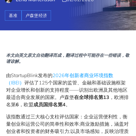
基准
卢森堡经济
本文由英文原文自动翻译而成，翻译过程中可能存在一些错误，敬
请谅解。
由StartupBlink发布的
2026年创新者商业环境指数
（IBEI）
评估了125个国家的监管、金融和基础设施框架
对企业增长和创新的支持程度——识别出欧洲及其他地区
最适合商业发展的国家。卢森堡
在全球排名第13
，欧洲排
名第
6
，欧盟
成员国排名第4
。
该指数通过三大核心支柱评估国家：企业运营便利性，衡
量创业和运营公司的简单性和效率;商业激励措施，涵盖对
创业者和投资者的财务吸引力;以及市场感知，反映治理质