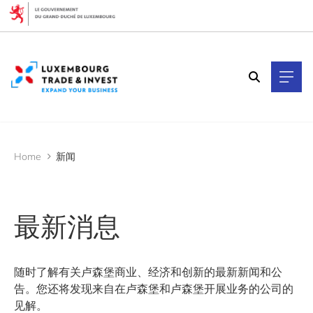
Cookies management panel
过滤器
按主题过滤
LTIO 旧金山
LTIO 纽约
业务拓展
人才
Home
新闻
先进制造
卢森堡经济
国际合作
基准
最新消息
外商直接投资
数据经济
生活方式
金融科技与金融
随时了解有关卢森堡商业、经济和创新的最新新闻和公
告。您还将发现来自在卢森堡和卢森堡开展业务的公司的
按年份过滤
见解。