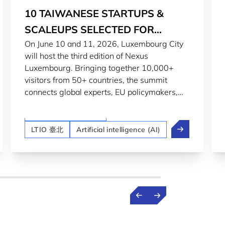
10 TAIWANESE STARTUPS &
SCALEUPS SELECTED FOR
On June 10 and 11, 2026, Luxembourg City
NEXUS LUXEMBOURG 2026
will host the third edition of Nexus
Luxembourg. Bringing together 10,000+
visitors from 50+ countries, the summit
connects global experts, EU policymakers,
investors, financial leaders and 250 startups
Startups & Scaleups
and scaleups competing for a €100,000
灣創新企業獲選參加 Nexus Luxembourg 科技展會與競賽
10 Taiwanese 
Grand Prize.
LTIO 臺北
Artificial intelligence (AI)