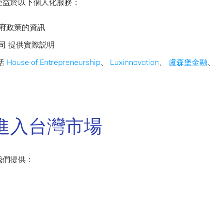
受益於以下個人化服務：
府政策的資訊
司 提供實際説明
括
House of Entrepreneurship
、
Luxinnovation
、
盧森堡金融
、
進入台灣市場
我們提供：