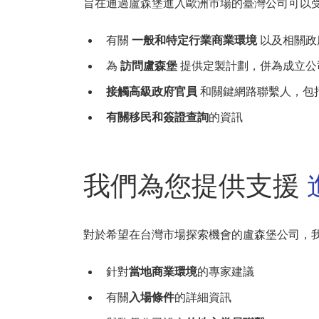
旨在通過盧森堡進入歐洲市場的臺灣公司可以
有關
一般和特定行業商業環境
以及相關政
為
訪問盧森堡
提供定製計劃，併為成立公
接觸高級政府官員
和關鍵網路聯繫人，包
有關移民和簽證查詢
的資訊
我們為您提供支援
對於希望在台灣市場探索機會的盧森堡公司，
針對
當地商業環境
的專家建議
有關
入場條件
的詳細資訊