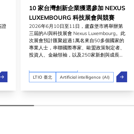
10 家台灣創新企業獲選參加 NEXUS
LUXEMBOURG 科技展會與競賽
簽證
2026年6月10日至11日，盧森堡市將舉辦第
三屆的AI與科技展會 Nexus Luxembourg。此
次展會預計匯聚超過1萬名來自50多個國家的
專業人士，串聯國際專家、歐盟政策制定者、
投資人、金融領袖，以及250家新創與成長型
企業，共同角逐總額達10萬歐元的大獎。
Startups & Scaleups
盧森堡打工度假簽證費用調整更新
10 家台
LTIO 臺北
Artificial intelligence (AI)