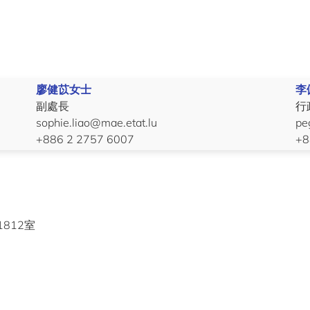
廖健苡女士
李
副處長
行
sophie.liao@mae.etat.lu
pe
+886 2 2757 6007
+8
1812室