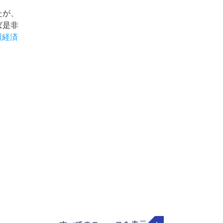
たが、
ば是非
環経済