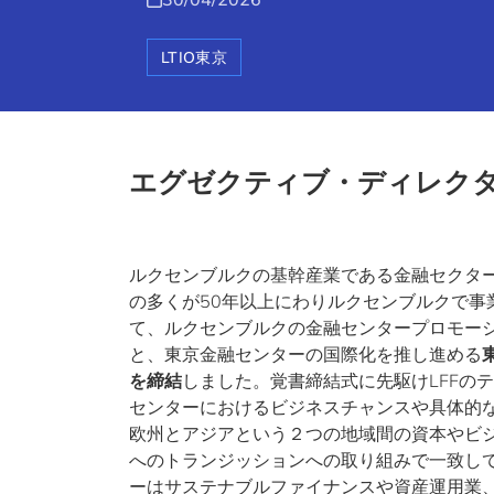
LTIO東京
エグゼクティブ・ディレクター
ルクセンブルクの基幹産業である金融セクタ
の多くが50年以上にわりルクセンブルクで事
て、ルクセンブルクの金融センタープロモー
と、東京金融センターの国際化を推し進める
を締結
しました。覚書締結式に先駆けLFFのテオバ
センターにおけるビジネスチャンスや具体的
欧州とアジアという２つの地域間の資本やビ
へのトランジッションへの取り組みで一致し
ーはサステナブルファイナンスや資産運用業