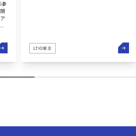
S参
展開
、ア
ンブ
ナリ
通じ
エグゼクティブ・ディレクターからのご挨拶（7月）
【連載
クと
LTIO東京
てい