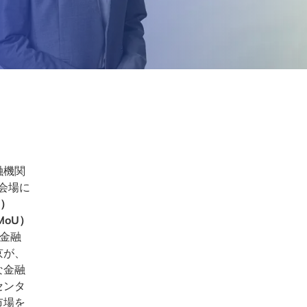
融機関
会場に
F）
MoU）
の金融
京が、
な金融
センタ
市場を