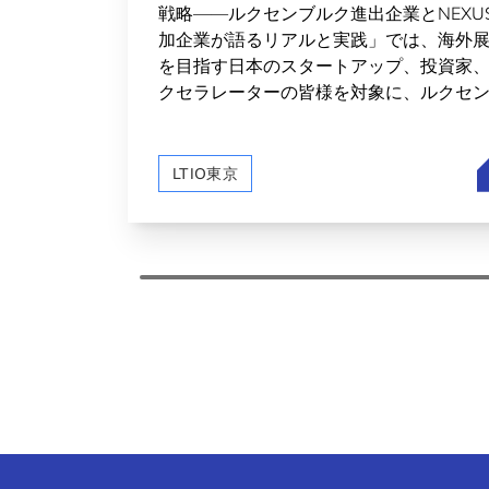
戦略——ルクセンブルク進出企業とNEXU
加企業が語るリアルと実践」では、海外
を目指す日本のスタートアップ、投資家
クセラレーターの皆様を対象に、ルクセ
ルクを拠点とした欧州市場進出というシ
オを、実体験を持つ多くの企業様の声を
てお届けしました。また、ルクセンブル
LTIO東京
日本の宇宙分野での交流の裾野が広がっ
ます。