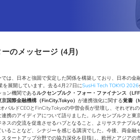
のメッセージ (4月)
ーでは、日本と強固で安定した関係を構築しており、日本の金
業を展開しています。去る4月27日に
SusHi Tech TOKYO 2026
ション機関である
ルクセンブルク・フォー・ファイナンス（LF
東京国際金融機構（FinCity.Tokyo）
が連携強化に関する
覚書（
ルドCEOとFinCity.Tokyoの中曽会長が登壇し、それぞれ
な連携のアイディアについて語りました。ルクセンブルクと東
ジネスの交流を促進させるハブとなること、よりサステナブル
ていることなど、シナジーを感じる講演でした。今後、両金融
、スタートアップ分野での協力深化を目指し、欧州とアジアの