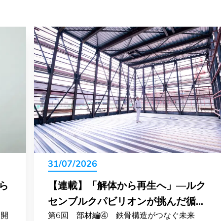
31/07/2026
ら
【連載】「解体から再生へ」―ルク
センブルクパビリオンが挑んだ循環
展開
第6回 部材編④ 鉄骨構造がつなぐ未来
の物語