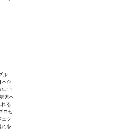
ブル
日本企
年11
炭素へ
られる
プロセ
ジェク
流れを