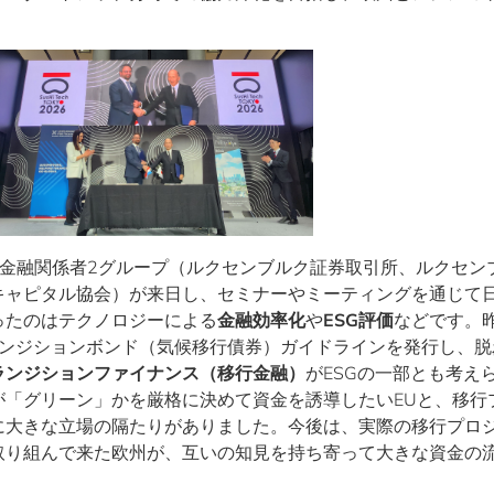
の金融関係者2グループ（ルクセンブルク証券取引所、ルクセン
キャピタル協会）が来日し、セミナーやミーティングを通じて
ったのはテクノロジーによる
金融効率化
や
ESG評価
などです。昨
ランジションボンド（気候移行債券）ガイドラインを発行し、脱
ランジションファイナンス（移行金融）
がESGの一部とも考え
が「グリーン」かを厳格に決めて資金を誘導したいEUと、移行
に大きな立場の隔たりがありました。今後は、実際の移行プロ
取り組んで来た欧州が、互いの知見を持ち寄って大きな資金の