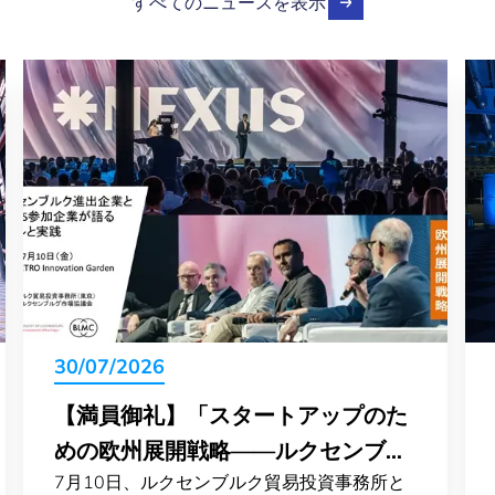
すべてのニュースを表示
30/07/2026
【満員御礼】「スタートアップのた
めの欧州展開戦略——ルクセンブル
7月10日、ルクセンブルク貿易投資事務所と
ク進出企業とNEXUS参加企業が語る