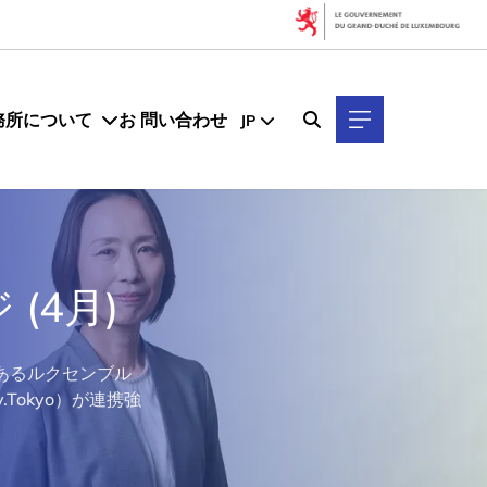
務所について
お 問い合わせ
JP
(4月)
関であるルクセンブル
Tokyo）が連携強