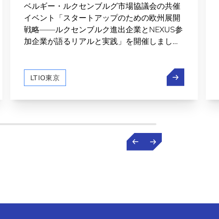
ベルギー・ルクセンブルグ市場協議会の共催
リアルと実践」を開催
イベント「スタートアップのための欧州展開
戦略——ルクセンブルク進出企業とNEXUS参
加企業が語るリアルと実践」を開催しまし
た。
】「解体から再生へ」―ルクセンブルクパビリオンが挑んだ循
【満員御礼】
LTIO東京