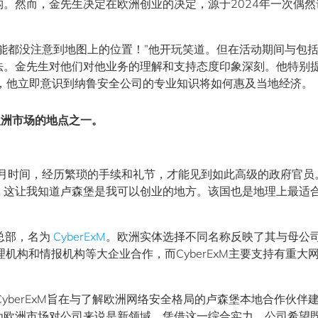
。然而，金先生决定在欧洲创业的决定，源于2024年一次偶然
能都没注意到地图上的位置！”他开玩笑道。但在活动期间与包
法。金先生对他们对他业务的理解和支持态度印象深刻。他特别
，他立即意识到纳鲁安全公司的专业知识将如何惠及当地经济。
欧洲市场的地点之一。
月时间，经历繁琐的手续和礼节，才能见到如此高级的政府官员。
。这让我知道卢森堡是我可以创业的地方。该国也是地理上最适
总部，名为
CyberExM
。欧洲实体选择不同名称反映了其与母公
政府管理机构和情报机构等大企业合作，而CyberExM主要支持有重大
知识，CyberExM旨在与了解欧洲网络安全格局的卢森堡本地合作伙伴
为欧洲市场对公司来说是新领域。凭借这一综合实力，公司希望