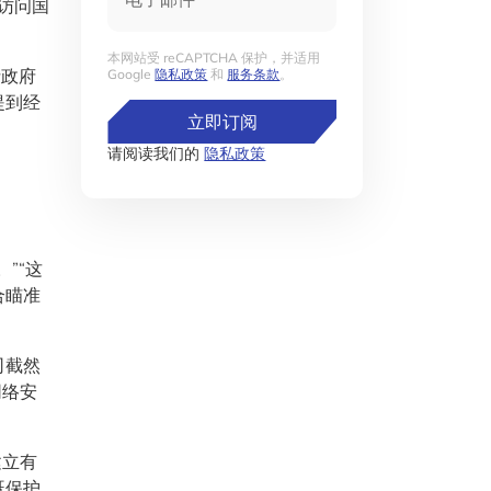
访问国
本网站受 reCAPTCHA 保护，并适用
括政府
Google
隐私政策
和
服务条款
。
提到经
立即订阅
请阅读我们的
隐私政策
”“这
合瞄准
司截然
网络安
建立有
既保护