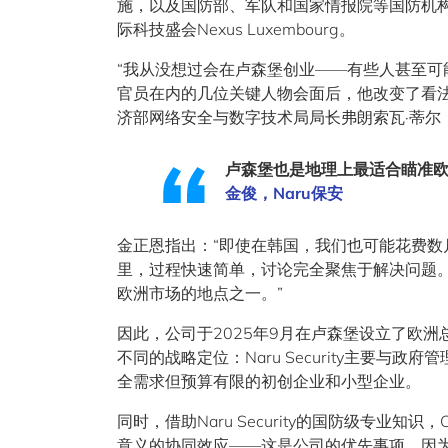
施，以及国防部、军队和国家情报院等国防机构
际科技盛会Nexus Luxembourg。
“我从没想过会在卢森堡创业——有些人甚至可
官员在内的几位关键人物会面后，他改变了看
济部网络安全与数字技术局局长弗朗索瓦·蒂尔
卢森堡也是地理上最适合瞄准
金俊，Naru保安
金正恩指出：“即使在韩国，我们也可能花费数
里，过程快速简单，讨论完全聚焦于解决问题
欧洲市场的地点之一。”
因此，公司于2025年9月在卢森堡设立了欧洲
不同的战略定位：Naru Security主要与
全需求但预算有限的初创企业和小型企业。
同时，借助Naru Security的国防级专业
意义的协同效应——这是公司的优先事项，因