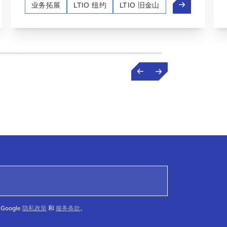
eMap：从教授到卢森堡的航天科技创始人
SoftClou
业务拓展
LTIO 纽约
LTIO 旧金山
Google
隐私政策
和
服务条款
。