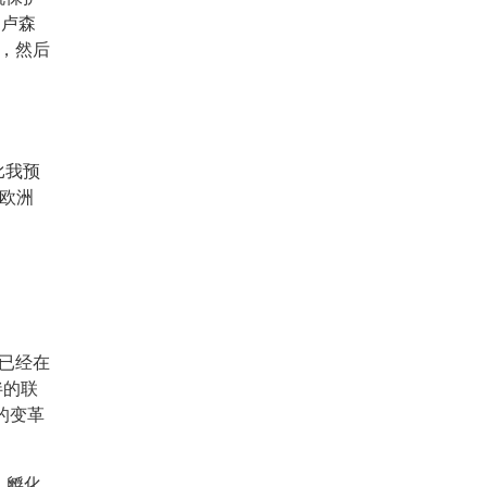
。卢森
始，然后
比我预
欧洲
论已经在
伴的联
的变革
、孵化