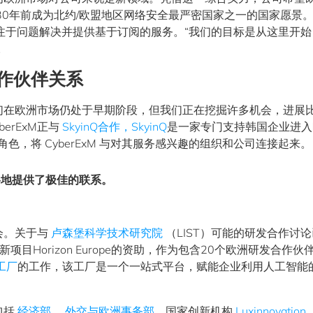
30年前成为北约/欧盟地区网络安全最严密国家之一的国家愿景
技术，专注于问题解决并提供基于订阅的服务。“我们的目标是从这里开
。
作伙伴关系
“我们在欧洲市场仍处于早期阶段，但我们正在挖掘许多机会，进展
erExM正与
SkyinQ合作，SkyinQ
是一家专门支持韩国企业进入
角色，将 CyberExM 与对其服务感兴趣的组织和公司连接起来。
各地提供了极佳的联系。
会。关于与
卢森堡科学技术研究院
（LIST）可能的研发合作讨
项目Horizon Europe的资助，作为包含20个欧洲研发合作伙
工厂
的工作，该工厂是一个一站式平台，赋能企业利用人工智能
包括
经济部
、
外交与欧洲事务部
、国家创新机构
Luxinnovation