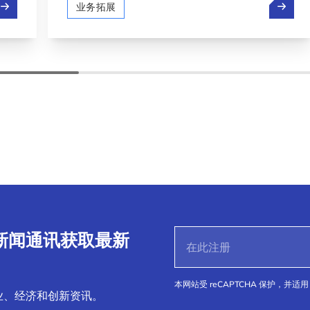
olt、Pony.ai 和Stellantis在卢森堡测试自动驾驶
Spac
业务拓展
S 新闻通讯获取最新
本网站受 reCAPTCHA 保护，并适用 
业、经济和创新资讯。