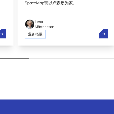
SpaceMap现以卢森堡为家。
Lena
Mårtensson
olt、Pony.ai 和Stellantis在卢森堡测试自动驾驶
Spac
业务拓展