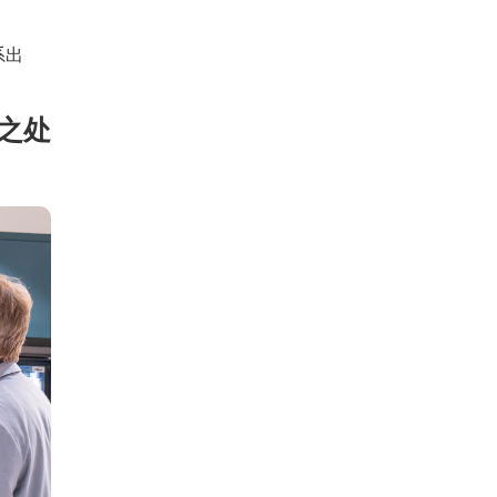
系出
之处