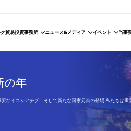
ルク貿易投資事務所
ニュース&メディア
イベント
当事
新の年
重要なイニシアチブ、そして新たな国家元首の登場:私たちは重