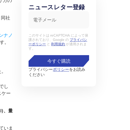
リカの
ニュースレター登録
電子メール
、同社
ンナノ
このサイトは reCAPTCHA によって保
護されており、Google の
プライバシ
す。
ーポリシー
と
利用規約
が適用されま
す。
今すぐ購読
プライバシー
ポリシー
をお読み
た。
ください
でし
スケー
I)、量
ていま