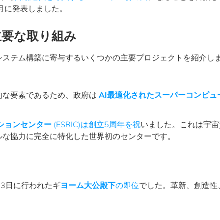
月に発表しました。
主要な取り組み
システム構築に寄与するいくつかの主要プロジェクトを紹介し
的な要素であるため、政府は
AI最適化されたスーパーコンピュ
ションセンター
(ESRIC)は創立5周年を祝
いました。これは宇宙
ルな協力に完全に特化した世界初のセンターです。
月3日に行われたギ
ヨーム大公殿下
の即位
でした。革新、創造性