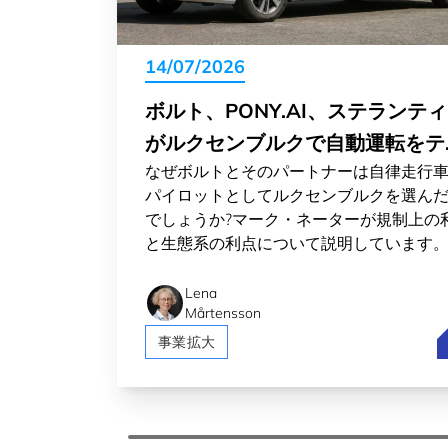
14/07/2026
ボルト、PONY.AI、ステランテ
がルクセンブルクで自動運転をテ
なぜボルトとそのパートナーは自律走行
ト
パイロットとしてルクセンブルクを選ん
でしょうか?マーク・ネーターが規制上の
と生態系の利点について説明しています
Lena
Mårtensson
事業拡大