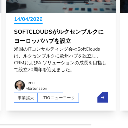
14/04/2026
SOFTCLOUDSがルクセンブルクに
ヨーロッパハブを設立
米国のITコンサルティング会社SoftClouds
は、ルクセンブルクに欧州ハブを設立し、
CRMおよびAIソリューションの成長を目指し
て設立20周年を迎えました。
Artificial intelligence (AI)
Crossroad
Lena
LTIOサンフランシスコ
Mårtensson
転をテスト
eMap:ルクセンブルクの教授からスペーステックの創業者へ
SoftClou
事業拡大
LTIOニューヨーク