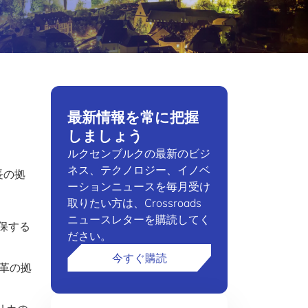
最新情報を常に把握
しましょう
ルクセンブルクの最新のビジ
ネス、テクノロジー、イノベ
長の拠
ーションニュースを毎月受け
取りたい方は、Crossroads
ニュースレターを購読してく
保する
ださい。
今すぐ購読
変革の拠