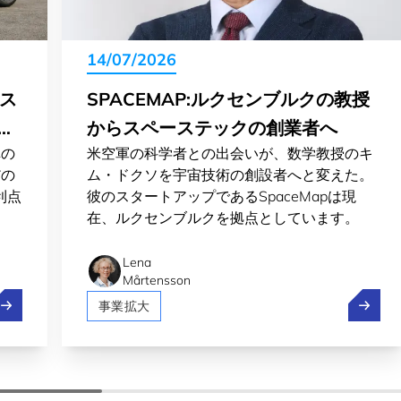
14/07/2026
ィス
SPACEMAP:ルクセンブルクの教授
ス
からスペーステックの創業者へ
車の
米空軍の科学者との出会いが、数学教授のキ
だの
ム・ドクソを宇宙技術の創設者へと変えた。
利点
彼のスタートアップであるSpaceMapは現
。
在、ルクセンブルクを拠点としています。
Lena
Mårtensson
ボルト、Pony.ai、ステランティスがルクセンブルクで自動運
Spac
事業拡大