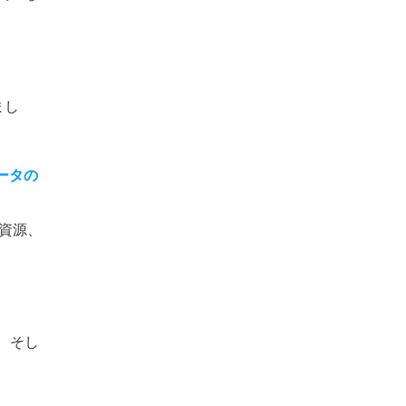
まし
ータの
資源、
、そし