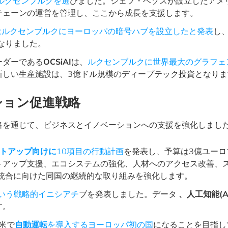
ルクセンブルクを選
びました。ジェフ・ベゾスが設立したアメ
チェーンの運営を管理し、ここから成長を支援します。
ルクセンブルクにヨーロッパの暗号ハブを設立したと発表
し
なりました。
ーダーである
OCSiAI
は、
ルクセンブルクに世界最大のグラフェ
新しい生産施設は、3億ドル規模のディープテック投資となりま
ション促進戦略
略を通じて、ビジネスとイノベーションへの支援を強化しまし
トアップ向けに
10項目の行動計画
を発表し、予算は3億ユーロ
トアップ支援、エコシステムの強化、人材へのアクセス改善、
の統合に向けた同国の継続的な取り組みを強化します。
という戦略的イニシアチ
ブを発表しました。データ
、人工知能(A
す。
米で
自動運転
を導入するヨーロッパ初の国
になることを目指し