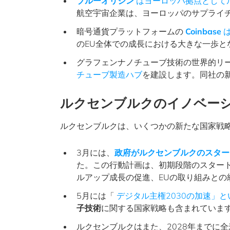
ブルーオリジン
はヨーロッパ拠点として
航空宇宙企業は、ヨーロッパのサプライ
暗号通貨プラットフォームの
Coinbase
は
のEU全体での成長における大きな一歩と
グラフェンナノチューブ技術の世界的リ
チューブ製造ハブ
を建設します。同社の
ルクセンブルクのイノベー
ルクセンブルクは、いくつかの新たな国家戦
3月には、
政府がルクセンブルクのスター
た。この行動計画は、初期段階のスター
ルアップ成長の促進、EUの取り組みと
5月には「
デジタル主権2030の加速」
子技術
に関する国家戦略も含まれていま
ルクセンブルクはまた、2028年までに全