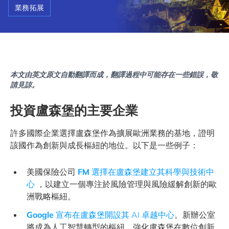
業務拓展
本文由英文原文自動翻譯而成，翻譯過程中可能存在一些錯誤，敬
請見諒。
投資盧森堡的主要企業
許多國際企業選擇盧森堡作為擴展歐洲業務的基地，證明
該國作為創新與成長樞紐的地位。以下是一些例子：
美國保險公司
FM
選擇在盧森堡建立其科學與技術中
心
，以建立一個專注於風險管理與風險緩解創新的歐
洲戰略樞紐。
Google
宣布在盧森堡開設其 AI 卓越中心
。新辦公室
將成為人工智慧轉型的樞紐，強化盧森堡在數位創新