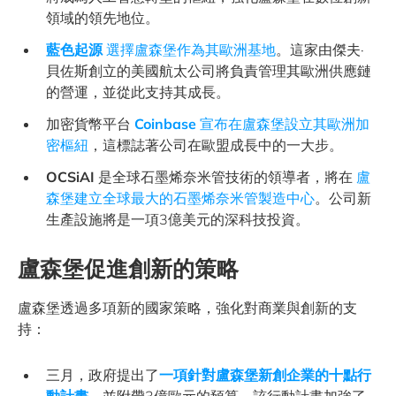
領域的領先地位。
藍色起源
選擇盧森堡作為其歐洲基地
。這家由傑夫·
貝佐斯創立的美國航太公司將負責管理其歐洲供應鏈
的營運，並從此支持其成長。
加密貨幣平台
Coinbase
宣布在盧森堡設立其歐洲加
密樞紐
，這標誌著公司在歐盟成長中的一大步。
OCSiAI
是全球石墨烯奈米管技術的領導者，將在
盧
森堡建立全球最大的石墨烯奈米管製造中心
。公司新
生產設施將是一項3億美元的深科技投資。
盧森堡促進創新的策略
盧森堡透過多項新的國家策略，強化對商業與創新的支
持：
三月，政府提出了
一項針對盧森堡新創企業的十點行