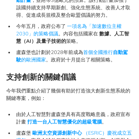
動計畫
，並附帶3億歐元的預算。該行動計畫加強了
該國持續支持早期新創、強化生態系統、改善人才取
得、促進成長規模及整合歐盟倡議的努力。
今年五月，政府公布了
一項名為「加速數位主權
2030」的策略倡議
。內容包括國家在
數據、人工智
慧（AI）及量子技術的
策略。
盧森堡也計劃於2028年前成為
首個全國推行
自動駕
駛
的歐洲國家
。政府於十月提出了相關策略。
支持創新的關鍵倡議
今年我們重點介紹了幾個有助於打造強大創新生態系統的
關鍵專案，例如：
由於人工智慧對盧森堡具有高度戰略意義，政府宣布
計畫
打造一台人工智慧優化的超級電腦
。
盧森堡
歐洲太空資源創新中心
（ESRIC）慶祝成立五