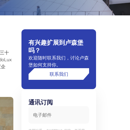
有兴趣扩展到卢森堡
吗？
他三十
欢迎随时联系我们，讨论卢森
doLux
堡如何支持你。
度企
联系我们
通讯订阅
电子邮件