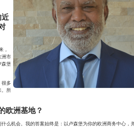
。
的近
对
来，
欧洲市
卢森堡
。很多
来。所
。
的欧洲基地？
到什么机会。我的答案始终是：以卢森堡为你的欧洲商务中心，