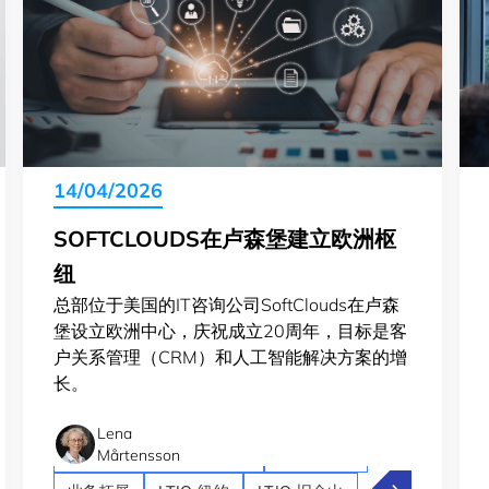
14/04/2026
SOFTCLOUDS在卢森堡建立欧洲枢
纽
总部位于美国的IT咨询公司SoftClouds在卢森
堡设立欧洲中心，庆祝成立20周年，目标是客
户关系管理（CRM）和人工智能解决方案的增
长。
Lena
Artificial intelligence (AI)
Crossroad
Mårtensson
eMap：从教授到卢森堡的航天科技创始人
SoftClou