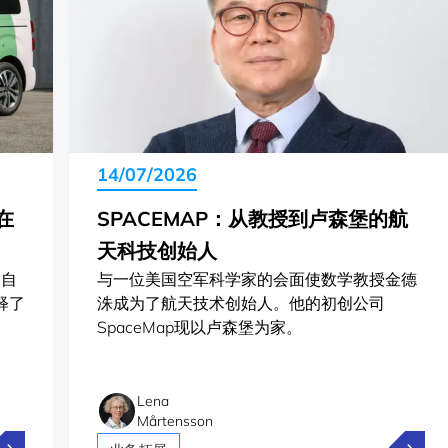
14/07/2026
S在
SPACEMAP：从教授到卢森堡的航
天科技创始人
为自
与一位美国空军科学家的会面使数学教授金德
解释了
洙成为了航天技术创始人。他的初创公司
SpaceMap现以卢森堡为家。
Lena
Mårtensson
olt、Pony.ai 和Stellantis在卢森堡测试自动驾驶
Spac