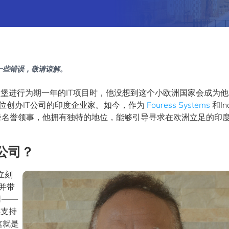
一些错误，敬请谅解。
森堡进行为期一年的IT项目时，他没想到这个小欧洲国家会成为
首位创办IT公司的印度企业家。如今，作为
Fouress Systems
和In
堡名誉领事，他拥有独特的地位，能够引导寻求在欧洲立足的印
公司？
立刻
并带
司——
供支持
这就是