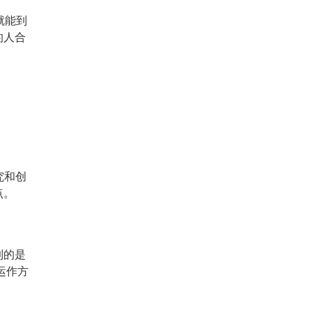
就能到
的人合
究和创
点。
到的是
运作方