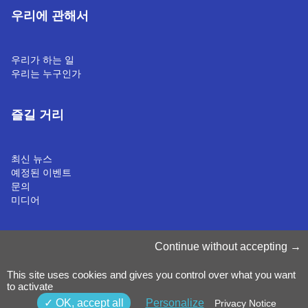
우리에 관해서
우리가 하는 일
우리는 누구인가
즐길 거리
최신 뉴스
예정된 이벤트
문의
미디어
쿠키 관리
Continue without accepting
쿠키 정책
개인정보처리방침
This site uses cookies and gives you control over what you want
약관 & 조건
to activate
내부 고발 정책
©2025 Luxinnovation GIE
OK, accept all
Personalize
Privacy Notice